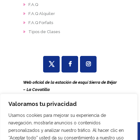
F.A.Q
F.A.Q Alquiler
F.A.Q Forfaits
Tipos de Clases
Web oficial de la estación de esquí Sierra de Béjar
– La Covatilla
La estación de esquí no se hace responsable de
Valoramos tu privacidad
informaciones y publicaciones ajenas a esta Web
o de otras páginas que usurpan nuestro nombre.
Usamos cookies para mejorar su experiencia de
navegación, mostrarle anuncios o contenidos
personalizados y analizar nuestro tráfico. Al hacer clic en
La Covatilla. © 2026. All Rights
“Aceptar todo” usted da su consentimiento a nuestro uso