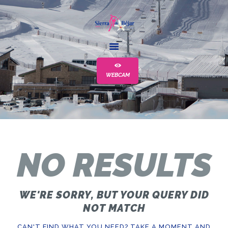
SKIING & RIDING
SNOWSPORTS
WEBCAM
SCHOOL
NORDIC SKIING
NO RESULTS
WE'RE SORRY, BUT YOUR QUERY DID
NOT MATCH
CAN'T FIND WHAT YOU NEED? TAKE A MOMENT AND