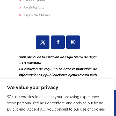
F.A.Q Alquiler
F.A.Q Forfaits
Tipos de Clases
Web oficial de la estación de esquí Sierra de Béjar
– La Covatilla
La estación de esquí no se hace responsable de
informaciones y publicaciones ajenas a esta Web
o de otras páginas que usurpan nuestro nombre.
We value your privacy
We use cookies to enhance your browsing experience,
La Covatilla. © 2026. All Rights
serve personalized ads or content, and analyze our traffic.
Reserved.
Normativa
|
Aviso Legal
|
By clicking "Accept All", you consent to our use of cookies.
Política de Cookies
|
Política de