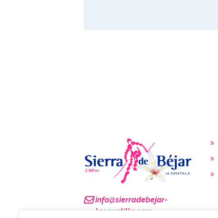
info@sierradebejar-
lacovatilla.com