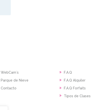
WebCam´s
F.A.Q
Parque de Nieve
F.A.Q Alquiler
Contacto
F.A.Q Forfaits
Tipos de Clases